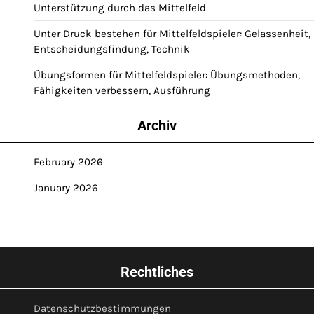
Unterstützung durch das Mittelfeld
Unter Druck bestehen für Mittelfeldspieler: Gelassenheit,
Entscheidungsfindung, Technik
Übungsformen für Mittelfeldspieler: Übungsmethoden,
Fähigkeiten verbessern, Ausführung
Archiv
February 2026
January 2026
Rechtliches
Datenschutzbestimmungen