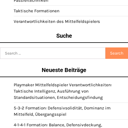
Passiertechniken
Taktische Formationen
Verantwortlichkeiten des Mittelfeldspielers
Suche
Search
for:
Neueste Beiträge
Playmaker Mittelfeldspieler Verantwortlichkeiten:
Taktische Intelligenz, Ausführung von
Standardsituationen, Entscheidungsfindung
5-3-2 Formation: Defensivsolidität, Dominanz im
Mittelfeld, Übergangsspiel
4-1-4-1 Formation: Balance, Defensivdeckung,