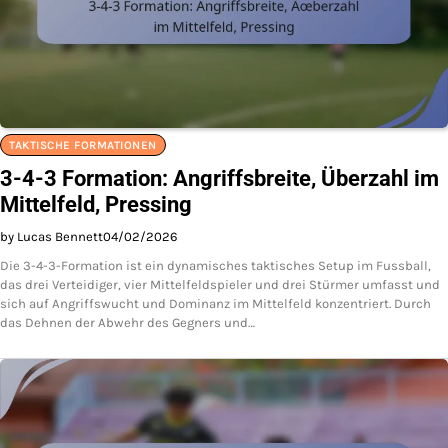
TAKTISCHE FORMATIONEN
3-4-3 Formation: Angriffsbreite, Überzahl im
Mittelfeld, Pressing
by Lucas Bennett
04/02/2026
Die 3-4-3-Formation ist ein dynamisches taktisches Setup im Fussball,
das drei Verteidiger, vier Mittelfeldspieler und drei Stürmer umfasst und
sich auf Angriffswucht und Dominanz im Mittelfeld konzentriert. Durch
das Dehnen der Abwehr des Gegners und…