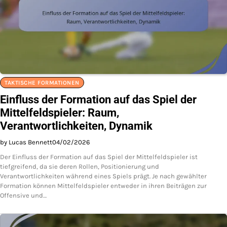
TAKTISCHE FORMATIONEN
Einfluss der Formation auf das Spiel der
Mittelfeldspieler: Raum,
Verantwortlichkeiten, Dynamik
by Lucas Bennett
04/02/2026
Der Einfluss der Formation auf das Spiel der Mittelfeldspieler ist
tiefgreifend, da sie deren Rollen, Positionierung und
Verantwortlichkeiten während eines Spiels prägt. Je nach gewählter
Formation können Mittelfeldspieler entweder in ihren Beiträgen zur
Offensive und…