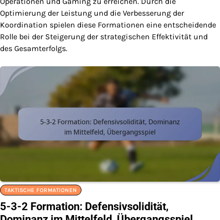
Operationen und Gaming zu erreichen. Durch die
Optimierung der Leistung und die Verbesserung der
Koordination spielen diese Formationen eine entscheidende
Rolle bei der Steigerung der strategischen Effektivität und
des Gesamterfolgs.
TAKTISCHE FORMATIONEN
5-3-2 Formation: Defensivsolidität,
Dominanz im Mittelfeld, Übergangsspiel