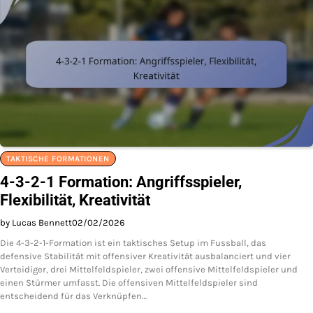
TAKTISCHE FORMATIONEN
4-3-2-1 Formation: Angriffsspieler,
Flexibilität, Kreativität
by Lucas Bennett
02/02/2026
Die 4-3-2-1-Formation ist ein taktisches Setup im Fussball, das
defensive Stabilität mit offensiver Kreativität ausbalanciert und vier
Verteidiger, drei Mittelfeldspieler, zwei offensive Mittelfeldspieler und
einen Stürmer umfasst. Die offensiven Mittelfeldspieler sind
entscheidend für das Verknüpfen…