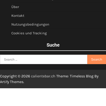
Über
Kontakt
Nutzungsbedingungen
Cookies und Tracking
Suche
Search
for:
Copyright © 2026
calientebar.ch
Theme: Timeless Blog By
Artify Themes
.